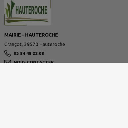
MAIRIE - HAUTEROCHE
Crançot, 39570 Hauteroche
03 84 48 22 08
NOUS CONTACTER
M'Y RENDRE
www.hauteroche39.fr