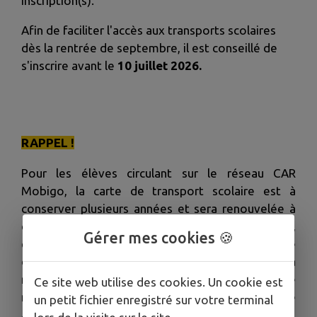
inscription(s).
Afin de faciliter l'accès aux transports scolaires
dès la rentrée de septembre, il est conseillé de
s'inscrire avant le
10 juillet 2026.
RAPPEL !
Pour les élèves circulant sur le réseau CAR
Mobigo, la carte de transport scolaire est à
conserver plusieurs années et sera renouvelée à
chaque changement de cycle scolaire (maternelle,
Gérer mes cookies 🍪
élémentaire, collège et lycée). Elle sera réactivée
d'une année sur l'autre, à distance, dès que la
réinscription sera réalisée et instruite. À chaque
Ce site web utilise des cookies. Un cookie est
montée dans le car, l'élève doit présenter sa carte
un petit fichier enregistré sur votre terminal
au conducteur et devant le valideur.