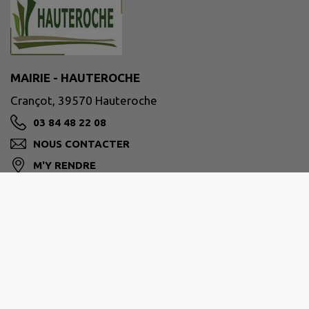
MAIRIE - HAUTEROCHE
Crançot, 39570 Hauteroche
03 84 48 22 08
NOUS CONTACTER
M'Y RENDRE
www.hauteroche39.fr