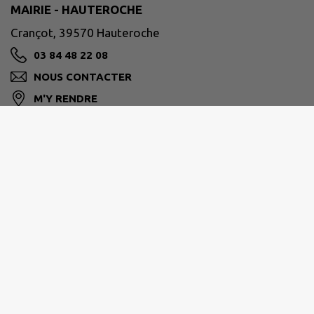
MAIRIE - HAUTEROCHE
Crançot, 39570 Hauteroche
03 84 48 22 08
NOUS CONTACTER
M'Y RENDRE
www.hauteroche39.fr
BRESSE HAUTE SEILLE